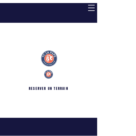
TENNIS CLUB LA
PAPE
RESERVER UN TERRAIN
TENNIS - PADEL - BADMINTON -
PICKLEBALL